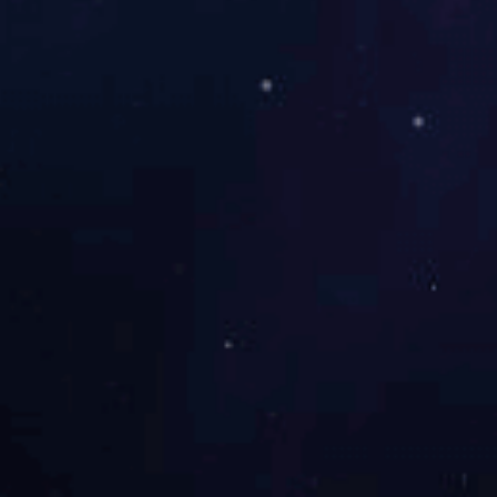
文化理念
精彩活动
星华故事
投资产业
文旅运营与融合
城市更新与改造
美丽乡村与赋能
人才招聘
人才理念
招聘职位
星华在线
意见反馈
联系我们
联系我们
地址：海口市海秀中路51-1号星华大厦20层