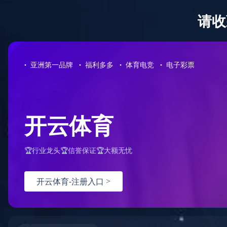
开云线上平台（集团）官方网站
走进星华
集团简介
旗下公司
发展历程
集团荣誉
新闻动态
集团新闻
媒体报道
企业文化
文化理念
精彩活动
星华故事
投资产业
文旅运营与融合
城市更新与改造
美丽乡村与赋能
社会公益
人才招聘
人才理念
招聘职位
星籍会
星华在线
意见反馈
联系我们
新闻动态