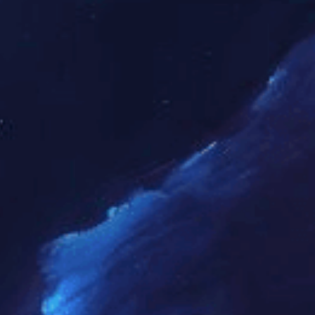
育厅、海南出版发行集团协办的《东坡诗词文选萃》丛
速部署，紧急抽调50余名员工组建抗台救灾志愿服务