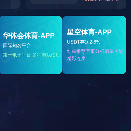
游酒店行业协会、携程旅行网大住宿事业群海南分公司
典精彩回顾
的2024年终总结表彰大会暨2025年迎新盛典在风光旖