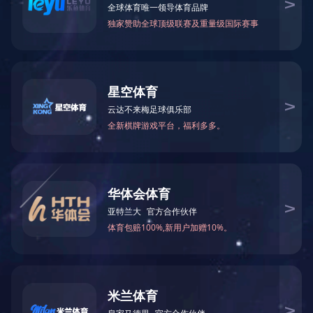
星华在线
意见反馈
意见反馈
联系我们
走进星华
集团简介
旗下公司
发展历程
集团荣誉