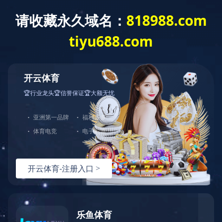
开云线上平台（集团）官方网站
走进星华
集团简介
旗下公司
发展历程
集团荣誉
新闻动态
集团新闻
媒体报道
企业文化
文化理念
精彩活动
星华故事
投资产业
文旅运营与融合
城市更新与改造
美丽乡村与赋能
社会公益
人才招聘
人才理念
招聘职位
星籍会
星华在线
意见反馈
联系我们
星华在线